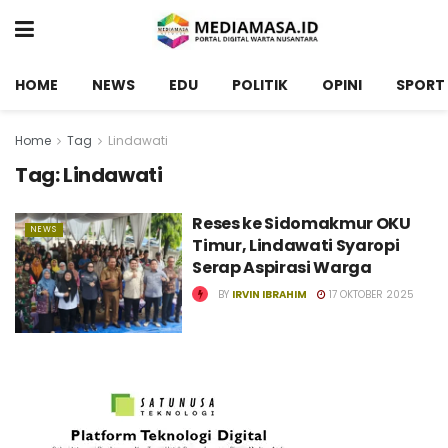
HOME
NEWS
EDU
POLITIK
OPINI
SPORT
Home
Tag
Lindawati
Tag:
Lindawati
Reses ke Sidomakmur OKU
NEWS
Timur, Lindawati Syaropi
Serap Aspirasi Warga
BY
IRVIN IBRAHIM
17 OKTOBER 2025