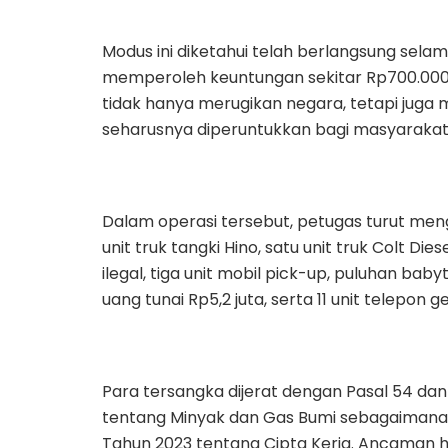
Modus ini diketahui telah berlangsung sela
memperoleh keuntungan sekitar Rp700.000 per 
tidak hanya merugikan negara, tetapi juga 
seharusnya diperuntukkan bagi masyarakat
Dalam operasi tersebut, petugas turut men
unit truk tangki Hino, satu unit truk Colt Di
ilegal, tiga unit mobil pick-up, puluhan bab
uang tunai Rp5,2 juta, serta 11 unit telepon
Para tersangka dijerat dengan Pasal 54 d
tentang Minyak dan Gas Bumi sebagaimana
Tahun 2023 tentang Cipta Kerja. Ancaman 