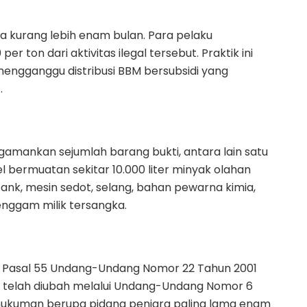
ma kurang lebih enam bulan. Para pelaku
ton dari aktivitas ilegal tersebut. Praktik ini
mengganggu distribusi BBM bersubsidi yang
.
gamankan sejumlah barang bukti, antara lain satu
esel bermuatan sekitar 10.000 liter minyak olahan
ytank, mesin sedot, selang, bahan pewarna kimia,
 genggam milik tersangka.
an Pasal 55 Undang-Undang Nomor 22 Tahun 2001
 telah diubah melalui Undang-Undang Nomor 6
hukuman berupa pidana penjara paling lama enam