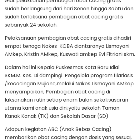
Giat pelaksanan pembagian obat cacing gratis
sudah berlangsung dari hari Senen hingga Sabtu dan
sudah terlaksana pembagian obat cacing gratis
sebanyak 24 sekolah.
Pelaksanaan pembagian obat cacing gratis dihadiri
empat tenaga Nakes KOBA diantaranya Lismayani
AMkep, Kristin AMkep, Kuswati amkep Evi Fitriani skm.
Dalam hal ini Kepala Puskesmas Kota Baru Idial
SKM.M. Kes. Di dampingi Pengelola program filariasis
/kecacingan Mujiono,melalui Nakes Lismayani AMkep
menyampaikan, Pembagian obat cacing di
laksanakan rutin setiap enam bulan sekali,sasaran
utama kami anak usia dini,yaitu sekolah Taman
Kanak Kanak (TK) dan Sekolah Dasar (SD)
Adapun kegiatan ABC (Anak Bebas Cacing)
membarikan obat cacing dengan dosis yang sesuai,