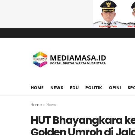
HOME
NEWS
EDU
POLITIK
OPINI
SP
Home
News
HUT Bhayangkara ke
Golden Umroh di Jala