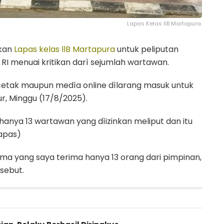
Lapas Kelas llB Martapura.
ukan
Lapas kelas llB Martapura
untuk peliputan
RI menuai kritikan darì sejumlah wartawan.
etak maupun medìa online dìlarang masuk untuk
r, Minggu (17/8/2025).
anya 13 wartawan yang dìizinkan meliput dan itu
Lapas)
ama yang saya terima hanya 13 orang dari pimpinan,
rsebut.