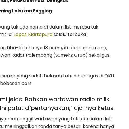
an, Pelaku Berhasil Diringkus
ening Lakukan Fogging
ang tak ada nama dì dalam list merasa tak
misi di
Lapas Martapura
selalu terbuka.
ang tiba-tiba hanya 13 nama, itu data darì mana,
rtawan Radar Palembang (Sumeks Grup) sekaligus
enior yang sudah belasan tahun bertugas di OKU
kebebasan pers.
i jelas. Bahkan wartawan radio milik
ni patut dìpertanyakan,” ujarnya ketus.
rnya memanggil wartawan yang tak ada dalam list
f itu meninggalkan tanda tanya besar, karena hanya