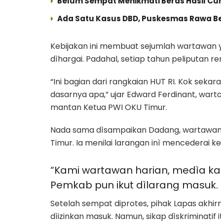
Belum Sempat Menikmati Beras Hasil Curi
Ada Satu Kasus DBD, Puskesmas Rawa B
Kebijakan ini membuat sejumlah wartawan y
dìhargai. Padahal, setiap tahun peliputan re
“Ini bagian dari rangkaian HUT RI. Kok sekar
dasarnya apa,” ujar Edward Ferdinant, wa
mantan Ketua PWI OKU Timur.
Nada sama dìsampaikan Dadang, wartawan s
Timur. Ia menilai larangan inì mencederai 
“Kami wartawan harian, medìa kam
Pemkab pun ikut dìlarang masuk. I
Setelah sempat diprotes, pihak Lapas akhi
dìizinkan masuk. Namun, sikap dìskriminati