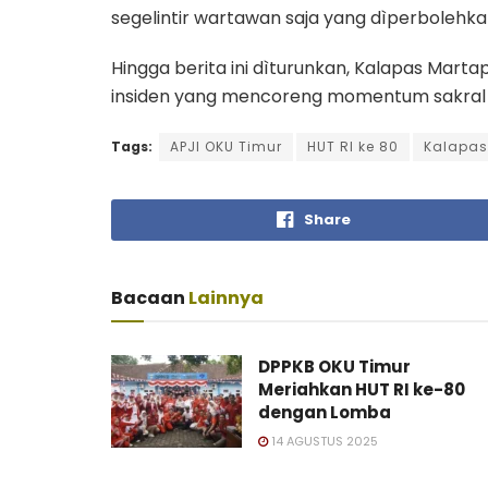
segelintir wartawan saja yang dìperbolehk
Hingga berita ini dìturunkan, Kalapas Mar
insiden yang mencoreng momentum sakra
Tags:
APJI OKU Timur
HUT RI ke 80
Kalapas
Share
Bacaan
Lainnya
DPPKB OKU Timur
Meriahkan HUT RI ke-80
dengan Lomba
14 AGUSTUS 2025