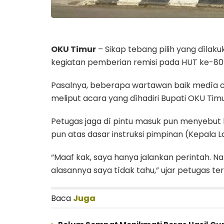
OKU Timur
– Sikap tebang pilih yang dìlak
kegiatan pemberian remisi pada HUT ke-80 
Pasalnya, beberapa wartawan baik medìa c
meliput acara yang dìhadiri Bupati OKU Timu
Petugas jaga dì pintu masuk pun menyebut h
pun atas dasar instruksi pimpinan (Kepala 
“Maaf kak, saya hanya jalankan perintah. N
alasannya saya tìdak tahu,” ujar petugas te
Baca
Juga