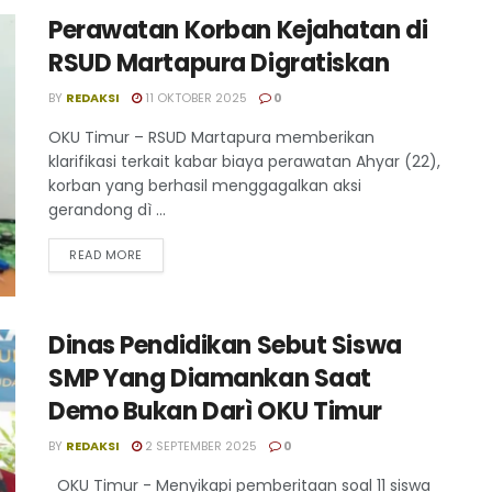
Perawatan Korban Kejahatan di
RSUD Martapura Digratiskan
BY
REDAKSI
11 OKTOBER 2025
0
OKU Timur – RSUD Martapura memberikan
klarifikasi terkait kabar biaya perawatan Ahyar (22),
korban yang berhasil menggagalkan aksi
gerandong dì ...
READ MORE
Dinas Pendidikan Sebut Siswa
SMP Yang Diamankan Saat
Demo Bukan Darì OKU Timur
BY
REDAKSI
2 SEPTEMBER 2025
0
OKU Timur - Menyikapi pemberitaan soal 11 siswa