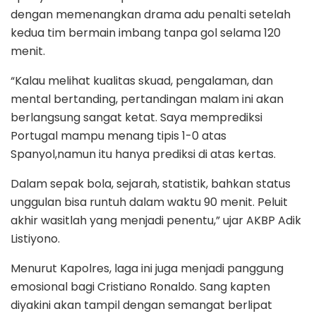
dengan memenangkan drama adu penalti setelah
kedua tim bermain imbang tanpa gol selama 120
menit.
“Kalau melihat kualitas skuad, pengalaman, dan
mental bertanding, pertandingan malam ini akan
berlangsung sangat ketat. Saya memprediksi
Portugal mampu menang tipis 1-0 atas
Spanyol,namun itu hanya prediksi di atas kertas.
Dalam sepak bola, sejarah, statistik, bahkan status
unggulan bisa runtuh dalam waktu 90 menit. Peluit
akhir wasitlah yang menjadi penentu,” ujar AKBP Adik
Listiyono.
Menurut Kapolres, laga ini juga menjadi panggung
emosional bagi Cristiano Ronaldo. Sang kapten
diyakini akan tampil dengan semangat berlipat