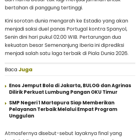
bertahan di panggung tertinggi.
Kini sorotan dunia mengarah ke Estadio yang akan
menjadi saksi duel panas Portugal kontra Spanyol,
Senin dini hari pukul 02.00 WIB. Pertarungan dua
kekuatan besar Semenanjung Iberia ini diprediksi
menjadi salah satu laga terbaik di Piala Dunia 2026.
Baca
Juga
Enos Jemput Bola di Jakarta, BULOG dan Agrinas
Dilirik Perkuat Lumbung Pangan OKU Timur
SMP Negeri 1 Martapura Siap Memberikan
Pelayanan Terbaik Melalui Empat Program
Unggulan
Atmosfernya disebut-sebut layaknya final yang