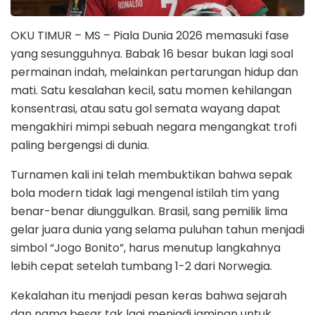
OKU TIMUR – MS – Piala Dunia 2026 memasuki fase
yang sesungguhnya. Babak 16 besar bukan lagi soal
permainan indah, melainkan pertarungan hidup dan
mati. Satu kesalahan kecil, satu momen kehilangan
konsentrasi, atau satu gol semata wayang dapat
mengakhiri mimpi sebuah negara mengangkat trofi
paling bergengsi di dunia.
Turnamen kali ini telah membuktikan bahwa sepak
bola modern tidak lagi mengenal istilah tim yang
benar-benar diunggulkan. Brasil, sang pemilik lima
gelar juara dunia yang selama puluhan tahun menjadi
simbol “Jogo Bonito”, harus menutup langkahnya
lebih cepat setelah tumbang 1-2 dari Norwegia.
Kekalahan itu menjadi pesan keras bahwa sejarah
dan nama besar tak lagi menjadi jaminan untuk