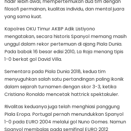
hadir lebih awal, mempertemukan dua tim dengan
filosofi permainan, kualitas individu, dan mental juara
yang sama kuat.
Kapolres OKU Timur AKBP Adik Listiyono
mengatakan, secara historis Spanyol memang masih
unggul dalam rekor pertemuan di ajang Piala Dunia.
Pada babak 16 besar edisi 2010, La Roja menang tipis
1-0 berkat gol David Villa.
Sementara pada Piala Dunia 2018, kedua tim
menyuguhkan salah satu pertandingan paling ikonik
dalam sejarah turnamen dengan skor 3-3, ketika
Cristiano Ronaldo mencetak hattrick spektakuler.
Rivalitas keduanya juga telah menghiasi panggung
Piala Eropa. Portugal pernah menundukkan Spanyol
1-0 pada EURO 2004 melalui gol Nuno Gomes. Namun
Spanyol membalas pada semifinal EURO 2012