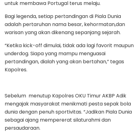
untuk membawa Portugal terus melaju.
Bagi legenda, setiap pertandingan di Piala Dunia
adalah pertaruhan nama besar, kehormatan,dan
warisan yang akan dikenang sepanjang sejarah.
“Ketika kick-off dimulai, tidak ada lagi favorit maupun
underdog. Siapa yang mampu menguasai
pertandingan, dialah yang akan bertahan,” tegas
Kapolres.
Sebelum menutup Kapolres OKU Timur AKBP Adik
mengajak masyarakat menikmati pesta sepak bola
dunia dengan penuh sportivitas. “Jadikan Piala Dunia
sebagai ajang mempererat silaturahmi dan
persaudaraan.