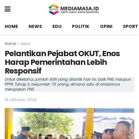
HOME
NEWS
EDU
POLITIK
OPINI
SPORT
Home
News
Pelantikan Pejabat OKUT, Enos
Harap Pemerintahan Lebih
Responsif
Untuk dìketahui, jumlah ASN yang dilantik hari ini, baik PNS maupun
PPPK Tahap II, berjumlah 79 orang, dìmana satu dì antaranya
merupakan PNS.
16 Oktober 2025