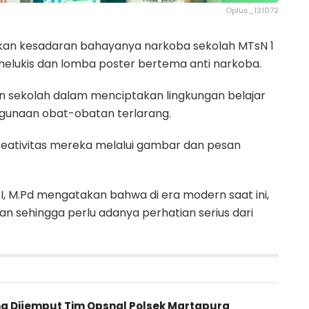
Oplus_131072
n kesadaran bahayanya narkoba sekolah MTsN 1
 melukis dan lomba poster bertema anti narkoba.
n sekolah dalam menciptakan lingkungan belajar
hgunaan obat-obatan terlarang.
eativitas mereka melalui gambar dan pesan
Pd.I, M.Pd mengatakan bahwa di era modern saat ini,
sehingga perlu adanya perhatian serius dari
ng Dijemput Tim Opsnal Polsek Martapura