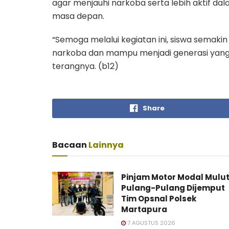
agar menjauhi narkoba serta lebih aktif 
masa depan.
“Semoga melalui kegiatan ini, siswa semak
narkoba dan mampu menjadi generasi yang s
terangnya. (b12)
Share
Bacaan
Lainnya
Pinjam Motor Modal Mulut
Pulang-Pulang Dijemput
Tim Opsnal Polsek
Martapura
7 AGUSTUS 2026