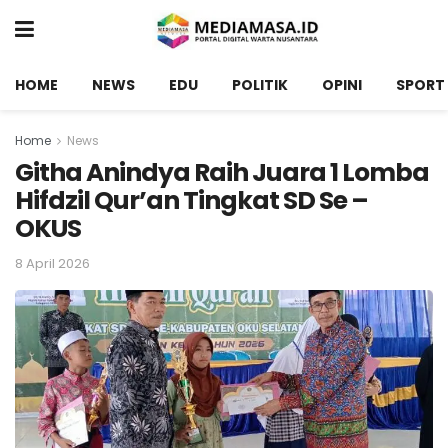
HOME
NEWS
EDU
POLITIK
OPINI
SPORT
Home
News
Githa Anindya Raih Juara 1 Lomba
Hifdzil Qur’an Tingkat SD Se –
OKUS
8 April 2026