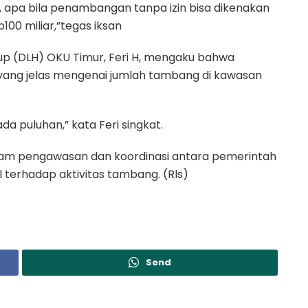
 apa bila penambangan tanpa izin bisa dikenakan
00 miliar,”tegas iksan
dup (DLH) OKU Timur, Feri H, mengaku bahwa
 yang jelas mengenai jumlah tambang di kawasan
da puluhan,” kata Feri singkat.
lam pengawasan dan koordinasi antara pemerintah
l terhadap aktivitas tambang. (Rls)
Send