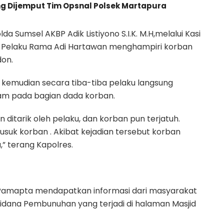
ng Dijemput Tim Opsnal Polsek Martapura
 Sumsel AKBP Adik Listiyono S.I.K. M.H,melalui Kasi
, Pelaku Rama Adi Hartawan menghampiri korban
don.
kemudian secara tiba-tiba pelaku langsung
m pada bagian dada korban.
ditarik oleh pelaku, dan korban pun terjatuh.
suk korban . Akibat kejadian tersebut korban
,” terang Kapolres.
et Pamapta mendapatkan informasi dari masyarakat
 Pidana Pembunuhan yang terjadi di halaman Masjid