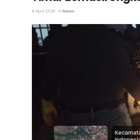
8 April 2026
in
News